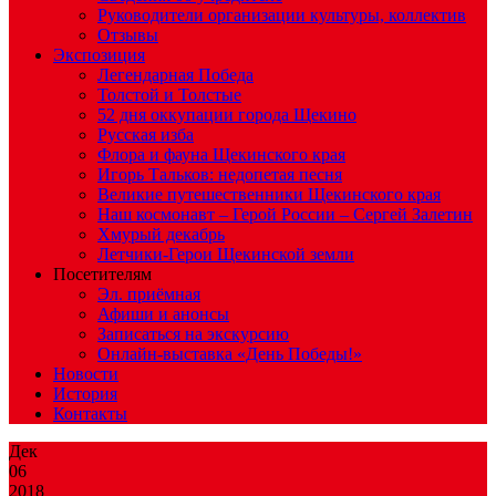
Руководители организации культуры, коллектив
Отзывы
Экспозиция
Легендарная Победа
Толстой и Толстые
52 дня оккупации города Щекино
Русская изба
Флора и фауна Щекинского края
Игорь Тальков: недопетая песня
Великие путешественники Щекинского края
Наш космонавт – Герой России – Сергей Залетин
Хмурый декабрь
Летчики-Герои Щекинской земли
Посетителям
Эл. приёмная
Афиши и анонсы
Записаться на экскурсию
Онлайн-выставка «День Победы!»
Новости
История
Контакты
Дек
06
2018