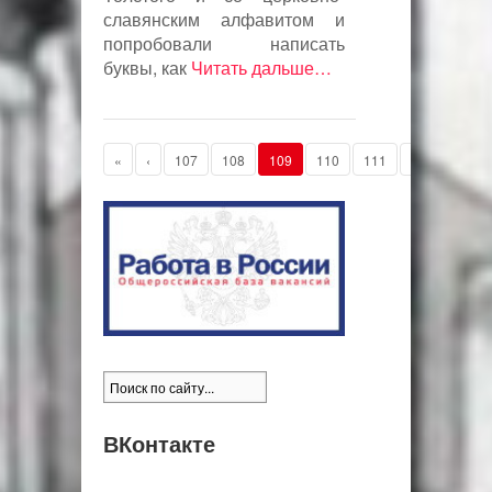
славянским алфавитом и
попробовали написать
буквы, как
Читать дальше…
«
‹
107
108
109
110
111
›
»
ВКонтакте