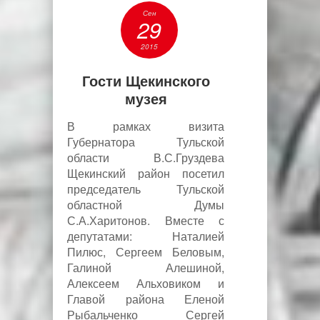
Сен
29
2015
Гости Щекинского
музея
В рамках визита
Губернатора Тульской
области В.С.Груздева
Щекинский район посетил
председатель Тульской
областной Думы
С.А.Харитонов. Вместе с
депутатами: Наталией
Пилюс, Сергеем Беловым,
Галиной Алешиной,
Алексеем Альховиком и
Главой района Еленой
Рыбальченко Сергей