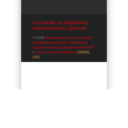
Согласие на обработку
персональных данных
© 2026
Муниципальное автономное
учреждение культуры "Щекинский
художественно-краеведческий музей"
|
Студия развития бизнеса
DIGITAL
LIFE
Мы используем куки для наилучшего представления
нашего сайта. Если Вы продолжите использовать сайт, мы
будем считать что Вас это устраивает.
Ok