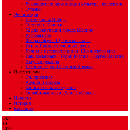
Руководители организации культуры, коллектив
Отзывы
Экспозиция
Легендарная Победа
Толстой и Толстые
52 дня оккупации города Щекино
Русская изба
Флора и фауна Щекинского края
Игорь Тальков: недопетая песня
Великие путешественники Щекинского края
Наш космонавт – Герой России – Сергей Залетин
Хмурый декабрь
Летчики-Герои Щекинской земли
Посетителям
Эл. приёмная
Афиши и анонсы
Записаться на экскурсию
Онлайн-выставка «День Победы!»
Новости
История
Контакты
Окт
10
2019