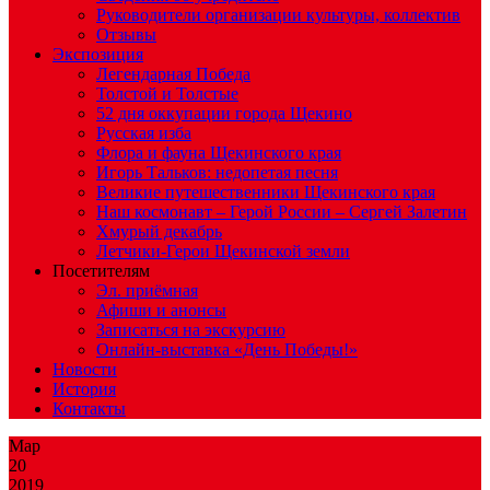
Руководители организации культуры, коллектив
Отзывы
Экспозиция
Легендарная Победа
Толстой и Толстые
52 дня оккупации города Щекино
Русская изба
Флора и фауна Щекинского края
Игорь Тальков: недопетая песня
Великие путешественники Щекинского края
Наш космонавт – Герой России – Сергей Залетин
Хмурый декабрь
Летчики-Герои Щекинской земли
Посетителям
Эл. приёмная
Афиши и анонсы
Записаться на экскурсию
Онлайн-выставка «День Победы!»
Новости
История
Контакты
Мар
20
2019