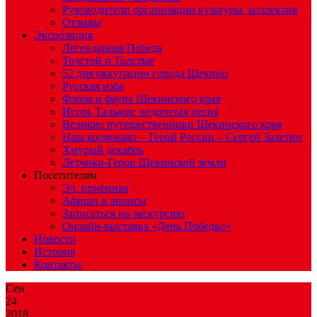
Руководители организации культуры, коллектив
Отзывы
Экспозиция
Легендарная Победа
Толстой и Толстые
52 дня оккупации города Щекино
Русская изба
Флора и фауна Щекинского края
Игорь Тальков: недопетая песня
Великие путешественники Щекинского края
Наш космонавт – Герой России – Сергей Залетин
Хмурый декабрь
Летчики-Герои Щекинской земли
Посетителям
Эл. приёмная
Афиши и анонсы
Записаться на экскурсию
Онлайн-выставка «День Победы!»
Новости
История
Контакты
Сен
24
2018