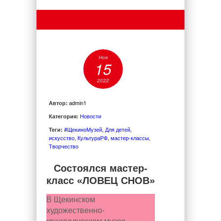
Ноя
15
2022
admin1
Автор:
Новости
Категория:
#ЩекиноМузей
,
Для детей
,
Теги:
искусство
,
КультураРФ
,
мастер-классы
,
Творчество
Состоялся мастер-
класс «ЛОВЕЦ СНОВ»
В Щекинском
художественно-
краеведческом музее